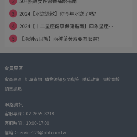
2
50+熟齡女性營養補給指南
3
2024【水逆退散】你今年水逆了嗎?
4
2024【十二星座健康保健指南】四象星座⋯
5
【滴劑vs固態】兩種葉黃素要怎麼選?
會員專區
會員專區
訂單查詢
購物須知及問與答
隱私政策
關於寶齡
銷售據點
聯絡資訊
客服專線：02-2655-8218
客服時間：10:00-17:00
信箱：service123@pbf.com.tw