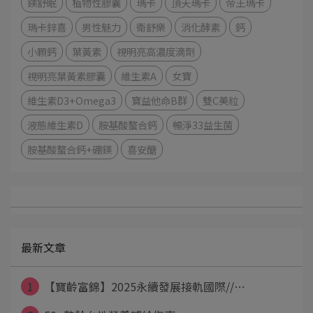
鎂舒眠
植物性膠囊
瑪卡
頂天瑪卡
帝王瑪卡
瑪卡鋅喜
男性魅力
衛舒樂
消化酵素
鈣
小顆鈣
葉黃素
視明亮高濃度滴劑
視明亮葉黃素膠囊
維生素A
女寶
維生素D3+Omega3
寶益他命B群
雙C美粒
液態維生素D
胺基酸螯合鈣
暢淨33益生菌
胺基酸螯合鈣+硼鎂
喜安醣
最新文章
1
【寶齡富錦】2025永續發展接軌國際//⋯