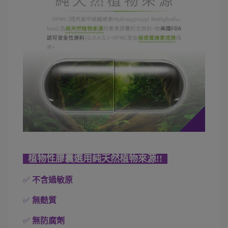
植物性膠囊選用純天然植物來源!!
✅
不含過敏原
✅
無麩質
✅
無防腐劑