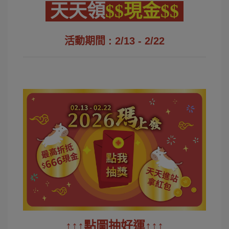
天天領
$$現金$$
活動期間 : 2/13 - 2/22
↑↑↑
點圖抽
好運
↑↑↑