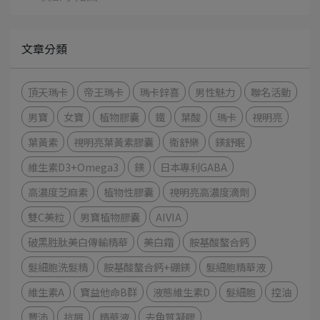
文章分類
頂天瑪卡
帝王瑪卡
瑪卡鋅喜
男性魅力
聯名活動
男寶
女寶
植物膠囊
鐵
葉酸
瑪卡
視明亮
葉黃素
視明亮葉黃素膠囊
衛舒樂
鎂舒眠
維生素D3+Omega3
鎂
日本專利GABA
高濃度芝麻素
植物性膠囊
視明亮高濃度滴劑
雙C美粒
男寶植物膠囊
AIVIA
破黑胜肽美白傳輸精華
美白霜
胺基酸螯合鈣
髮細胞洗髮精
胺基酸螯合鈣+硼鎂
髮細胞精華液
維生素A
寶益他命B群
液態維生素D
髮細胞
控油
豐沛
抗屑
精華液
去角質凝膠