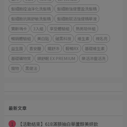
髮細胞控油淨化洗髮精
髮細胞強健豐盈洗髮精
髮細胞抗屑舒敏洗髮精
髮細胞賦活強健精華液
寶齡瑪卡
3入組
享受體驗組
熟男陪伴組
暢銷體驗組
美白貼
破黑科技
維生素
視名亮
益生菌
喜安醣
鐵舒沛
輕暢RX
基礎維生素
基礎礦物質
鎂舒眠 EX PREMIUM
樂活沛靈活洗
寵物
黑健法
最新文章
1
【活動結束】618滿額抽白藜蘆醇美妍飲