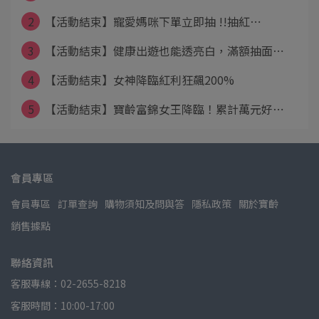
2
【活動結束】寵愛媽咪下單立即抽 !!抽紅⋯
3
【活動結束】健康出遊也能透亮白，滿額抽面⋯
4
【活動結束】女神降臨紅利狂飆200%
5
【活動結束】寶齡富錦女王降臨！累計萬元好⋯
會員專區
會員專區
訂單查詢
購物須知及問與答
隱私政策
關於寶齡
銷售據點
聯絡資訊
客服專線：02-2655-8218
客服時間：10:00-17:00