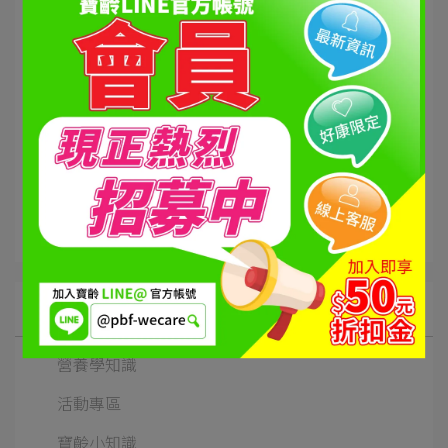
6.寶齡富錦生技股份有限公司保留最終活動調整異動之權益。
點擊
【紅利點數教學】可至紅利商城查詢 >>>
前往寶齡富錦紅利商
城
https://bit.ly/3OK8tY1
所有文章主題
營養學知識
活動專區
寶齡小知識