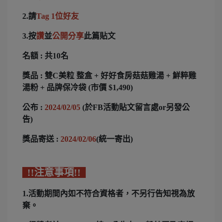
2.請
Tag 1位好友
3.
按
讚
並
公開分享
此篇貼文
名額 : 共10名
獎品 : 雙C美粒 整盒 + 好好食房菇菇雞湯 + 鮮粹雞
湯粉 + 品牌保冷袋
(市價 $1,490)
公布 :
2024/02/05
(於FB活動貼文留言處or另發公
告)
獎品寄送 :
2024/02/06
(統一寄出)
!!注意事項!!
1.活動期間內如不符合資格者，不另行告知視為放
棄。