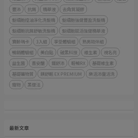
豐沛
抗屑
精華液
去角質凝膠
髮細胞控油淨化洗髮精
髮細胞強健豐盈洗髮精
髮細胞抗屑舒敏洗髮精
髮細胞賦活強健精華液
寶齡瑪卡
3入組
享受體驗組
熟男陪伴組
暢銷體驗組
美白貼
破黑科技
維生素
視名亮
益生菌
喜安醣
鐵舒沛
輕暢RX
基礎維生素
基礎礦物質
鎂舒眠 EX PREMIUM
樂活沛靈活洗
寵物
黑健法
最新文章