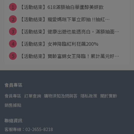
1
【活動結束】618滿額抽白藜蘆醇美妍飲
2
【活動結束】寵愛媽咪下單立即抽 !!抽紅⋯
3
【活動結束】健康出遊也能透亮白，滿額抽面⋯
4
【活動結束】女神降臨紅利狂飆200%
5
【活動結束】寶齡富錦女王降臨！累計萬元好⋯
會員專區
會員專區
訂單查詢
購物須知及問與答
隱私政策
關於寶齡
銷售據點
聯絡資訊
客服專線：02-2655-8218