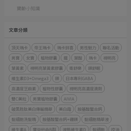
寶齡小知識
文章分類
頂天瑪卡
帝王瑪卡
瑪卡鋅喜
男性魅力
聯名活動
男寶
女寶
植物膠囊
鐵
葉酸
瑪卡
視明亮
葉黃素
視明亮葉黃素膠囊
衛舒樂
鎂舒眠
維生素D3+Omega3
鎂
日本專利GABA
高濃度芝麻素
植物性膠囊
視明亮高濃度滴劑
雙C美粒
男寶植物膠囊
AIVIA
破黑胜肽美白傳輸精華
美白霜
胺基酸螯合鈣
髮細胞洗髮精
胺基酸螯合鈣+硼鎂
髮細胞精華液
維生素A
寶益他命B群
液態維生素D
髮細胞
控油