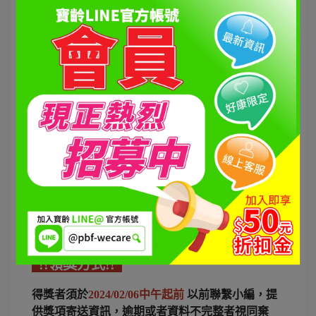
!!開獎囉!!
請注意，因年節前夕貨運無法指定到貨日期(2/7暫
停出貨)，因此小編公告後來領獎的得獎者，會優先
寄出，期望大家都能夠帶回家一起與家人享用。
!!領獎方式!!
得獎者須於
2024/02/06中午起前
以前聯繫小編，提
供獎項寄送資訊，逾期或者資料不完整者視同棄