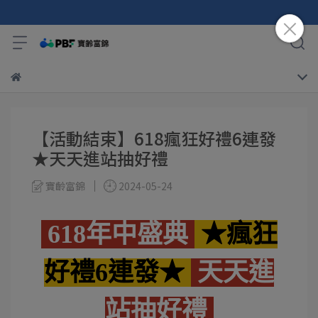
【活動結束】618瘋狂好禮6連發
★天天進站抽好禮
寶齡富錦
2024-05-24
618年中盛典
★瘋狂
好禮6連發★
天天進
站抽好禮