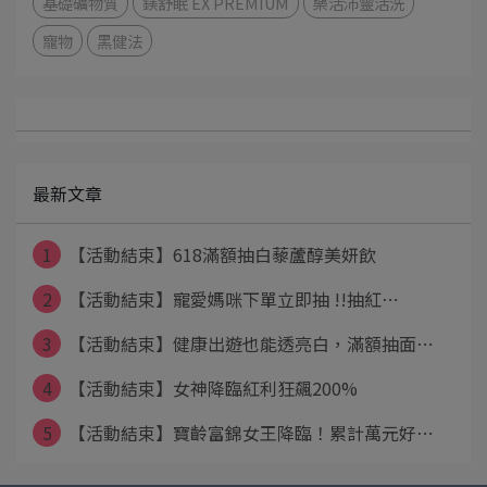
基礎礦物質
鎂舒眠 EX PREMIUM
樂活沛靈活洗
寵物
黑健法
最新文章
1
【活動結束】618滿額抽白藜蘆醇美妍飲
2
【活動結束】寵愛媽咪下單立即抽 !!抽紅⋯
3
【活動結束】健康出遊也能透亮白，滿額抽面⋯
4
【活動結束】女神降臨紅利狂飆200%
5
【活動結束】寶齡富錦女王降臨！累計萬元好⋯