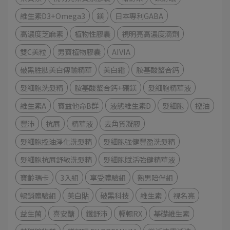
維生素D3+Omega3
鎂
日本專利GABA
高濃度芝麻素
植物性膠囊
視明亮高濃度滴劑
雙C美粒
男寶植物膠囊
AIVIA
破黑胜肽美白傳輸精華
美白霜
胺基酸螯合鈣
髮細胞洗髮精
胺基酸螯合鈣+硼鎂
髮細胞精華液
維生素A
寶益他命B群
液態維生素D
髮細胞
控油
豐沛
抗屑
精華液
去角質凝膠
髮細胞控油淨化洗髮精
髮細胞強健豐盈洗髮精
髮細胞抗屑舒敏洗髮精
髮細胞賦活強健精華液
寶齡瑪卡
3入組
享受體驗組
熟男陪伴組
暢銷體驗組
美白貼
破黑科技
維生素
視名亮
益生菌
喜安醣
鐵舒沛
輕暢RX
基礎維生素