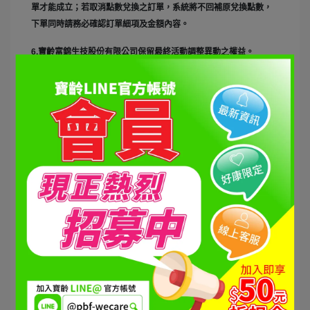
單才能成立；若取消點數兌換之訂單，系統將不回補原兌換點數，
下單同時請務必確認訂單細項及金額內容。
6.寶齡富錦生技股份有限公司保留最終活動調整異動之權益。
點擊
【紅利點數教學】可至紅利商城查詢 >>>
前往寶齡富錦紅利商
城
https://bit.ly/3OK8tY1
文章分類
衛舒樂
鎂舒眠
頂天瑪卡
帝王瑪卡
瑪卡鋅喜
女寶
維生素D3+Omega3
男寶植物膠囊
髮細胞洗髮精