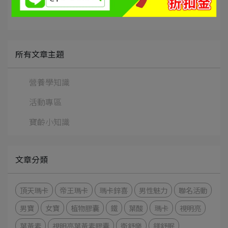
所有文章主題
營養學知識
活動專區
寶齡小知識
文章分類
頂天瑪卡
帝王瑪卡
瑪卡鋅喜
男性魅力
聯名活動
男寶
女寶
植物膠囊
鐵
葉酸
瑪卡
視明亮
葉黃素
視明亮葉黃素膠囊
衛舒樂
鎂舒眠