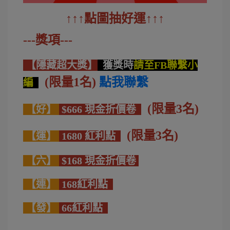
↑↑↑
點圖抽好運
↑↑↑
---獎項---
【隱藏超大獎】
獲獎時
請至FB聯繫小
(限量1名)
點我聯繫
編
(限量3名)
【好】
$666 現金折價卷
(限量3名)
【運】
1680 紅利點
【六】
$168 現金折價卷
【連】
168紅利點
【發】
66紅利點