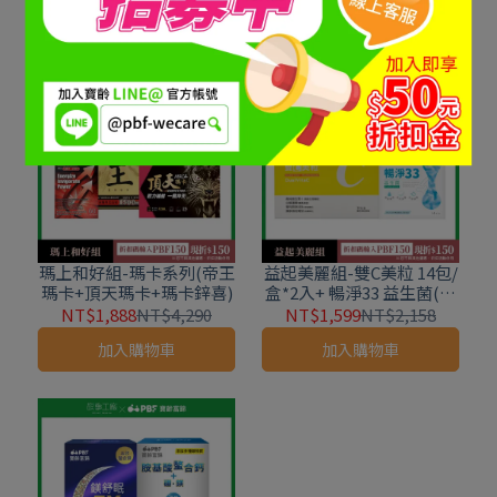
加入購物車
加入購物車
瑪上和好組-瑪卡系列(帝王
益起美麗組-雙C美粒 14包/
瑪卡+頂天瑪卡+瑪卡鋅喜)
盒*2入+ 暢淨33 益生菌(14
包/盒)*2入
NT$1,888
NT$4,290
NT$1,599
NT$2,158
加入購物車
加入購物車