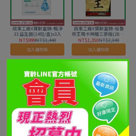
故事工廠X寶齡富錦-暢淨
故事工廠X寶齡富錦-祕魯
33 益生菌(14包/盒)x3入
帝王瑪卡神龍三蔘版(28包/
入)x3入
NT$999
NT$1,440
NT$1,350
NT$2,040
加入購物車
加入購物車
故事工廠X寶齡富錦-鎂舒
故事工廠X寶齡富錦-雙C美
眠EX PREMIUM 高效螯合
粒 14包/盒x2盒
鎂60粒/入*2盒
NT$1,799
NT$2,700
NT$899
NT$1,780