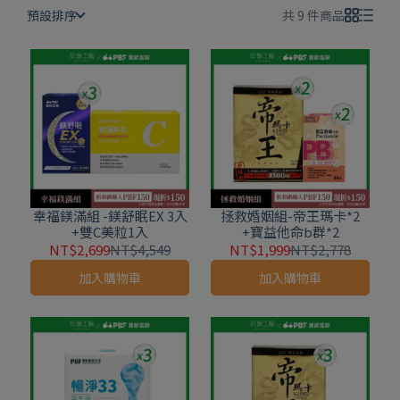
預設排序
共 9 件商品
幸福鎂滿組 -鎂舒眠EX 3入
拯救婚姻組-帝王瑪卡*2
+雙C美粒1入
+寶益他命b群*2
NT$2,699
NT$4,549
NT$1,999
NT$2,778
加入購物車
加入購物車