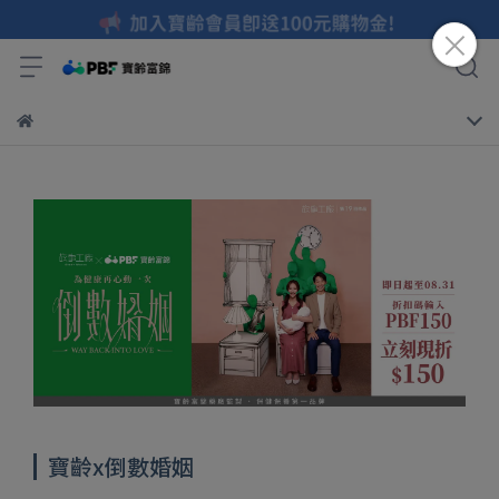
寶齡x倒數婚姻