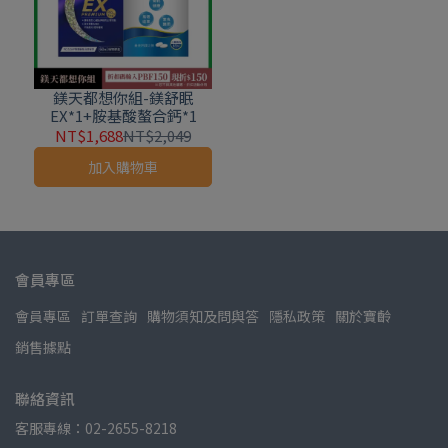
鎂天都想你組-鎂舒眠
EX*1+胺基酸螯合鈣*1
NT$1,688
NT$2,049
加入購物車
會員專區
會員專區
訂單查詢
購物須知及問與答
隱私政策
關於寶齡
銷售據點
聯絡資訊
客服專線：02-2655-8218