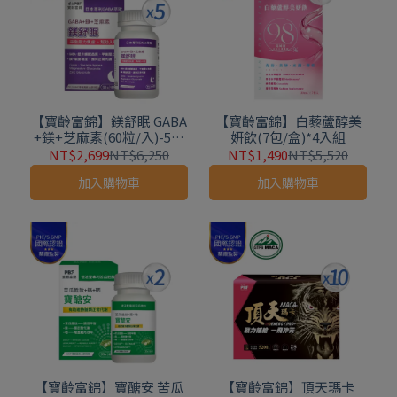
【寶齡富錦】鎂舒眠 GABA
【寶齡富錦】白藜蘆醇美
+鎂+芝麻素(60粒/入)-5入
妍飲(7包/盒)*4入組
組
NT$2,699
NT$6,250
NT$1,490
NT$5,520
加入購物車
加入購物車
【寶齡富錦】寶醣安 苦瓜
【寶齡富錦】頂天瑪卡