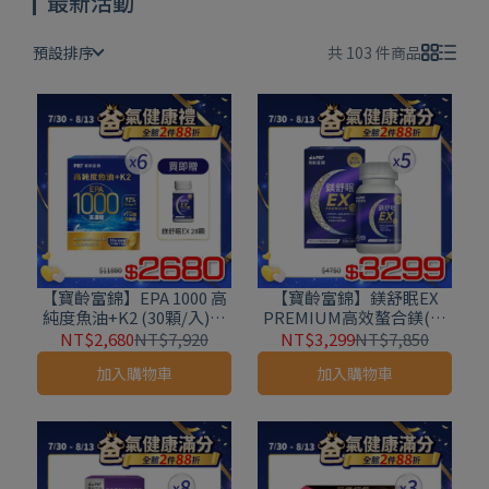
最新活動
預設排序
共 103 件商品
【寶齡富錦】EPA 1000 高
【寶齡富錦】鎂舒眠EX
純度魚油+K2 (30顆/入)*6
PREMIUM高效螯合鎂(60
入組★新品上市★
粒/盒)*5盒
NT$2,680
NT$7,920
NT$3,299
NT$7,850
加入購物車
加入購物車