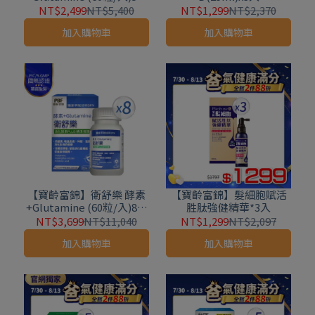
組
NT$2,499
NT$5,400
NT$1,299
NT$2,370
加入購物車
加入購物車
【寶齡富錦】衛舒樂 酵素
【寶齡富錦】髮細胞賦活
+Glutamine (60粒/入)8入
胜肽強健精華*3入
組
NT$3,699
NT$11,040
NT$1,299
NT$2,097
加入購物車
加入購物車