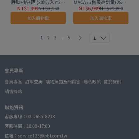
胜肽+鉻+硒 (30粒/入)*2入
MACA 市售最高劑量(28包/
組
入)-10入組
NT$1,399
NT$3,960
NT$6,999
NT$29,800
加入購物車
加入購物車
1
2
3
...
5
1
會員專區
會員專區
訂單查詢
購物須知及問與答
隱私政策
關於寶齡
銷售據點
聯絡資訊
客服專線：02-2655-8218
客服時間：10:00-17:00
信箱：service123@pbf.com.tw