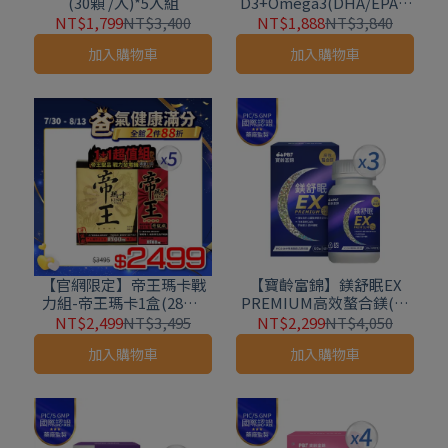
(30顆 /入)*5入組
D3+Omega3(DHA/EPA)3
0mlx3入
NT$1,799
NT$3,400
NT$1,888
NT$3,840
加入購物車
加入購物車
【官網限定】帝王瑪卡戰
【寶齡富錦】鎂舒眠EX
力組-帝王瑪卡1盒(28包/
PREMIUM高效螯合鎂(60
盒)+帝王瑪卡10包x5入組
粒/盒)*3盒
NT$2,499
NT$3,495
NT$2,299
NT$4,050
加入購物車
加入購物車