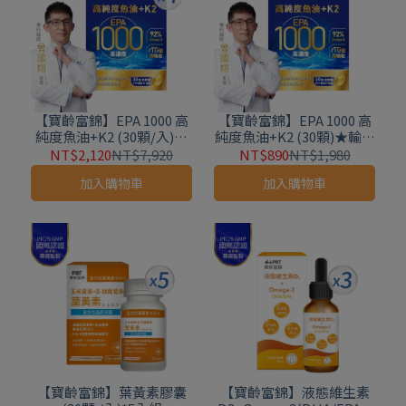
【寶齡富錦】EPA 1000 高
【寶齡富錦】EPA 1000 高
純度魚油+K2 (30顆/入)*4
純度魚油+K2 (30顆)★輸入
入組★新品上市★
#EPA1000享免運★
NT$2,120
NT$7,920
NT$890
NT$1,980
加入購物車
加入購物車
【寶齡富錦】葉黃素膠囊
【寶齡富錦】液態維生素