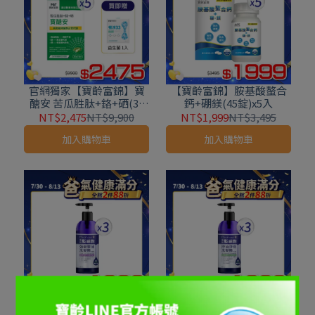
官網獨家【寶齡富錦】寶
【寶齡富錦】胺基酸螯合
醣安 苦瓜胜肽+鉻+硒(30
鈣+硼鎂(45錠)x5入
粒/入)*5入組+贈益生菌1入
NT$2,475
NT$9,900
NT$1,999
NT$3,495
加入購物車
加入購物車
髮細胞強健豐沛洗髮精(細
髮細胞控油淨化洗髮精(油
軟髮養護)*3入
性頭皮)x3入