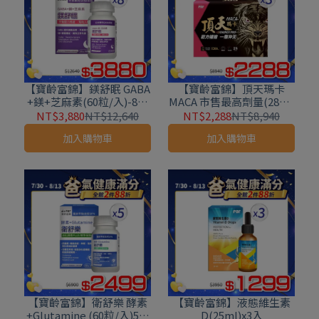
【寶齡富錦】鎂舒眠 GABA
【寶齡富錦】頂天瑪卡
+鎂+芝麻素(60粒/入)-8入
MACA 市售最高劑量(28包/
組
入)-3入組
NT$3,880
NT$12,640
NT$2,288
NT$8,940
加入購物車
加入購物車
【寶齡富錦】衛舒樂 酵素
【寶齡富錦】液態維生素
+Glutamine (60粒/入)5入
D(25ml)x3入