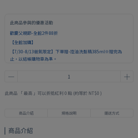
此商品參與的優惠活動
歡慶父親節-全館2件88折
【全館加購】
【7/30-8/13爸氣限定】下單贈-控油洗髮精385ml※贈完為
止，以結帳購物車為準。
【7/30-8/13爸氣限定】滿2388送維生素D3(30ml)｜滿3688
送帝王瑪卡(28包) ※贈完為止，以結帳購物車為準。
此商品 「 最高 」可以折抵紅利
0
點 (約等於
NT$0
)
商品介紹
規格說明
運送方式
商品介紹