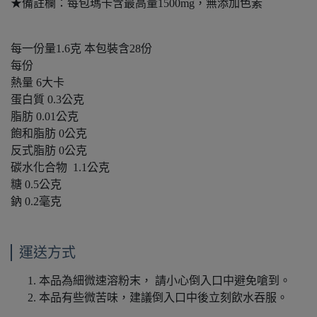
★備註欄：每包瑪卡含最高量1500mg，無添加色素
每一份量1.6克 本包裝含28份
每份
熱量 6大卡
蛋白質 0.3公克
脂肪 0.01公克
飽和脂肪 0公克
反式脂肪 0公克
碳水化合物 1.1公克
糖 0.5公克
鈉 0.2毫克
運送方式
本品為細微速溶粉末， 請小心倒入口中避免嗆到。
本品有些微苦味，建議倒入口中後立刻飲水吞服。