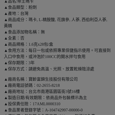
▲品名:帝王瑪卡
▲食品類型：粉劑
▲產地：台灣
▲商品成分：瑪卡, L-精胺酸, 花旗參, 人蔘, 西伯利亞人蔘,
黃精
▲食品添加物名稱：無
▲全素：否
▲商品規格：1.6克x28包/盒
▲食用方法：每日一包或依照專業保健指示使用。可直接到
入口中食用，或沖泡於100CC的開水拌勻食用
▲保存期限：3年
▲保存方式：請避免高溫、光照、放置乾燥陰涼處
▲廠商名稱：寶齡富錦生技股份有限公司
▲廠商電話號碼：02-2655-8218
▲廠商地址：台北市南港區園區街3號16樓
▲製造日期/有效期限：依商品外包裝標示為主
▲投保責任險：17AML0000310
▲食品業者登錄字號：A-104742997-00000-0