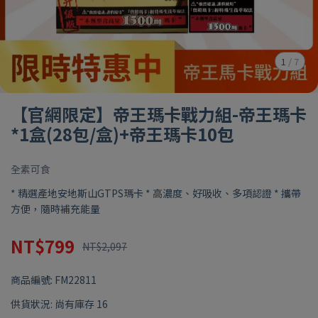
1
/
7
【官網限定】帝王瑪卡戰力組-帝王瑪卡
*1盒(28包/盒)+帝王瑪卡10包
全素可食
* 精選產地安地斯山GTPS瑪卡 * 高濃度、好吸收、多項認證 * 攜帶
方便，隨時補充能量
NT$799
NT$2,097
商品編號:
FM22811
供貨狀況:
尚有庫存 16