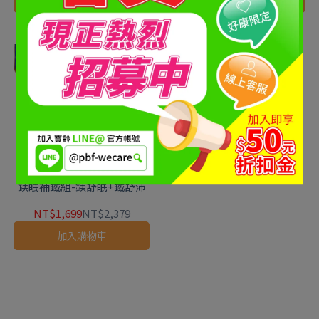
鎂眠補鐵組-鎂舒眠+鐵舒沛
NT$1,699
NT$2,379
加入購物車