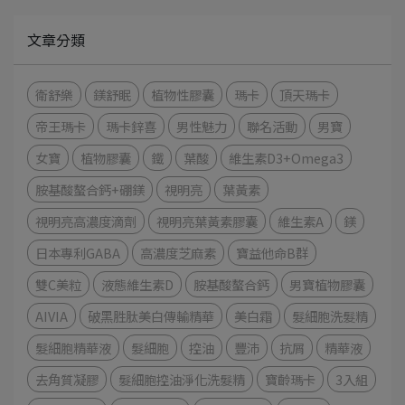
文章分類
衛舒樂
鎂舒眠
植物性膠囊
瑪卡
頂天瑪卡
帝王瑪卡
瑪卡鋅喜
男性魅力
聯名活動
男寶
女寶
植物膠囊
鐵
葉酸
維生素D3+Omega3
胺基酸螯合鈣+硼鎂
視明亮
葉黃素
視明亮高濃度滴劑
視明亮葉黃素膠囊
維生素A
鎂
日本專利GABA
高濃度芝麻素
寶益他命B群
雙C美粒
液態維生素D
胺基酸螯合鈣
男寶植物膠囊
AIVIA
破黑胜肽美白傳輸精華
美白霜
髮細胞洗髮精
髮細胞精華液
髮細胞
控油
豐沛
抗屑
精華液
去角質凝膠
髮細胞控油淨化洗髮精
寶齡瑪卡
3入組