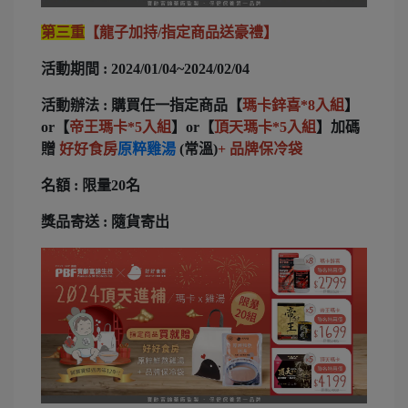
第三重
【龍子加持/指定商品送豪禮】
活動期間 : 2024/01/04~2024/02/04
活動辦法 : 購買任一指定商品【
瑪卡鋅喜*8入組
】
or【
帝王瑪卡*5入組
】or【
頂天瑪卡*5入組
】加碼
贈
好好食房
原粹雞湯
(常溫)
+ 品牌保冷袋
名額 : 限量20名
獎品寄送 : 隨貨寄出