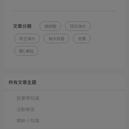
文章分類
鎂舒眠
頂天瑪卡
帝王瑪卡
瑪卡鋅喜
女寶
雙C美粒
所有文章主題
營養學知識
活動專區
寶齡小知識