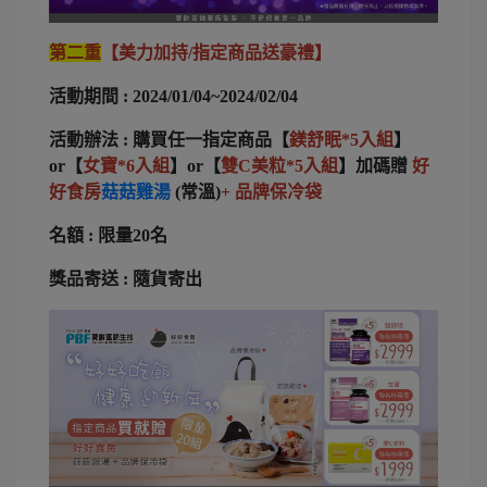
第二重
【美力加持/指定商品送豪禮】
活動期間 : 2024/01/04~2024/02/04
活動辦法 : 購買任一指定商品【
鎂舒眠*5入組
】
or【
女寶*6入組
】or【
雙C美粒*5入組
】加碼贈
好
好食房
菇菇雞湯
(常溫)
+ 品牌保冷袋
名額 : 限量20名
獎品寄送 : 隨貨寄出