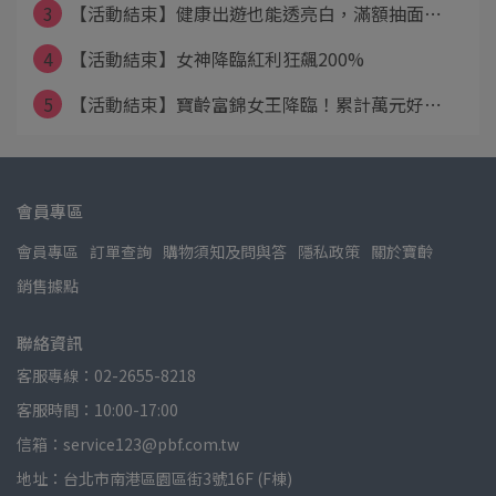
3
【活動結束】健康出遊也能透亮白，滿額抽面⋯
4
【活動結束】女神降臨紅利狂飆200%
5
【活動結束】寶齡富錦女王降臨！累計萬元好⋯
會員專區
會員專區
訂單查詢
購物須知及問與答
隱私政策
關於寶齡
銷售據點
聯絡資訊
客服專線：02-2655-8218
客服時間：10:00-17:00
信箱：service123@pbf.com.tw
地址：台北市南港區園區街3號16F (F棟)