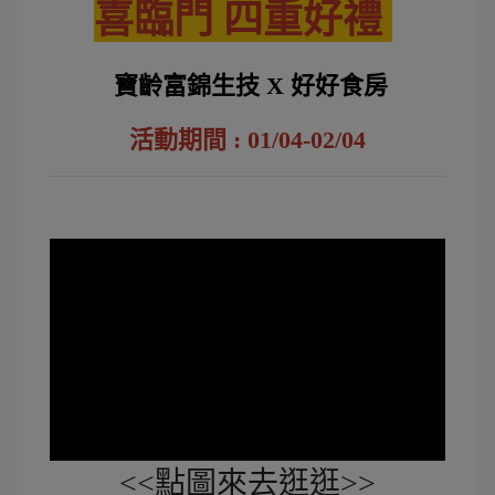
喜臨門 四重好禮
寶齡富錦生技 X 好好食房
活動期間 : 01/04-02/04
<<點圖來去逛逛>>