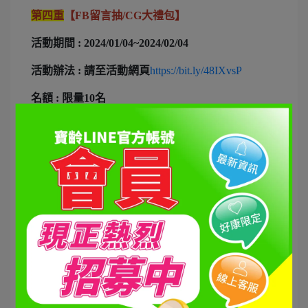
第四重
【FB留言抽/CG大禮包】
活動期間 : 2024/01/04~2024/02/04
活動辦法 : 請至活動網頁
https://bit.ly/48IXvsP
名額 : 限量10名
獎品內容 : 雙C美粒 乙盒 + 好好食房
菇菇雞湯
(常
溫)+
鮮粹雞湯粉
+品牌保冷袋
!!注意事項!!