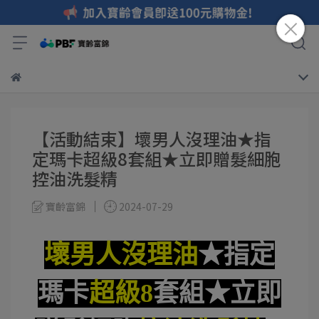
【活動結束】壞男人沒理油★指
定瑪卡超級8套組★立即贈髮細胞
控油洗髮精
寶齡富錦
2024-07-29
壞男人沒理油
★指定
瑪卡
超級8
套組★立即