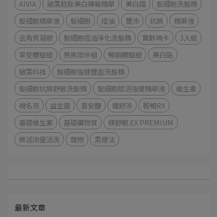
AIVIA
破黑胜肽美白傳輸精華
美白霜
髮細胞洗髮精
髮細胞精華液
髮細胞
控油
豐沛
抗屑
精華液
去角質凝膠
髮細胞控油淨化洗髮精
寶齡瑪卡
3入組
享受體驗組
熟男陪伴組
暢銷體驗組
美白貼
破黑科技
髮細胞強健豐盈洗髮精
髮細胞抗屑舒敏洗髮精
髮細胞賦活強健精華液
維生素
視名亮
益生菌
喜安醣
鐵舒沛
輕暢RX
基礎維生素
基礎礦物質
鎂舒眠 EX PREMIUM
樂活沛靈活洗
寵物
黑健法
最新文章