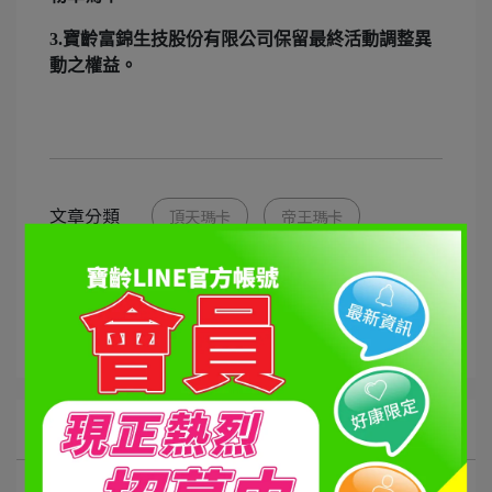
3.寶齡富錦生技股份有限公司保留最終活動調整異
動之權益。
文章分類
頂天瑪卡
帝王瑪卡
瑪卡鋅喜
享受體驗組
熟男陪伴組
暢銷體驗組
所有文章主題
營養學知識