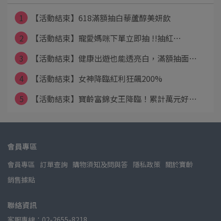
1
【活動結束】618滿額抽白藜蘆醇美妍飲
2
【活動結束】寵愛媽咪下單立即抽 !!抽紅⋯
3
【活動結束】健康出遊也能透亮白，滿額抽面⋯
4
【活動結束】女神降臨紅利狂飆200%
5
【活動結束】寶齡富錦女王降臨！累計萬元好⋯
會員專區
會員專區
訂單查詢
購物須知及問與答
隱私政策
關於寶齡
銷售據點
聯絡資訊
客服專線：02-2655-8218