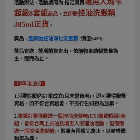
壞男人瑪卡
活動辦法 : 活動期間內 指定購買
超級8套組
控油洗髮精
商品，立即贈
385ml正貨
。
獎品 :
髮細胞控油淨化洗髮精
(價值$459)
獎品寄送 : 獎項隨貨寄出，依購物車結帳數量為
主，贈完為止。
!!注意事項!!
1.活動期間內訂單成立(且未退貨者)，即可獲得贈獎
資格，如不符合資格者，不另行告知視為放棄。
2.
單筆訂單僅贈送一瓶控油洗髮精(EX:購買超級8套
組，皆符合瑪上去油及壞男人沒理油活動，但僅贈
送一瓶控油洗髮精)
，數量有限贈完為止，以結帳購
物車為準。