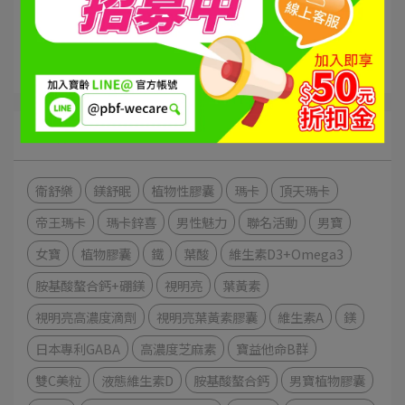
活動專區
寶齡小知識
文章分類
衛舒樂
鎂舒眠
植物性膠囊
瑪卡
頂天瑪卡
帝王瑪卡
瑪卡鋅喜
男性魅力
聯名活動
男寶
女寶
植物膠囊
鐵
葉酸
維生素D3+Omega3
胺基酸螯合鈣+硼鎂
視明亮
葉黃素
視明亮高濃度滴劑
視明亮葉黃素膠囊
維生素A
鎂
日本專利GABA
高濃度芝麻素
寶益他命B群
雙C美粒
液態維生素D
胺基酸螯合鈣
男寶植物膠囊