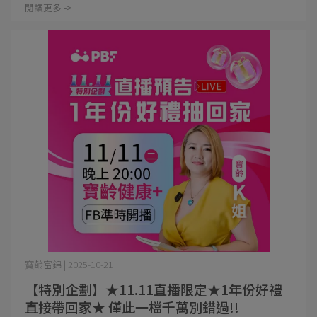
閱讀更多 ->
寶齡富錦 | 2025-10-21
【特別企劃】★11.11直播限定★1年份好禮
直接帶回家★ 僅此一檔千萬別錯過!!