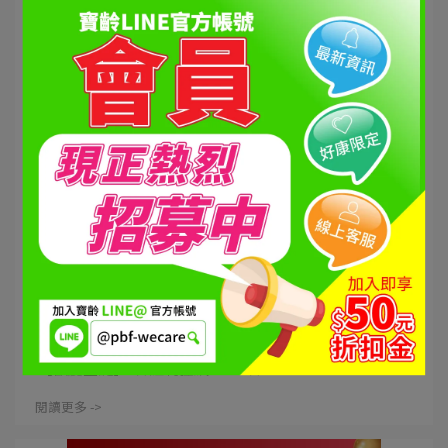
寶齡富錦 | 2025-12-23
【活動結束】寶齡富錦歡慶聖誕★紅利狂飆
200%★
​​ 【歡慶聖誕】 ★紅利狂飆200%★ ⋯
閱讀更多 ->