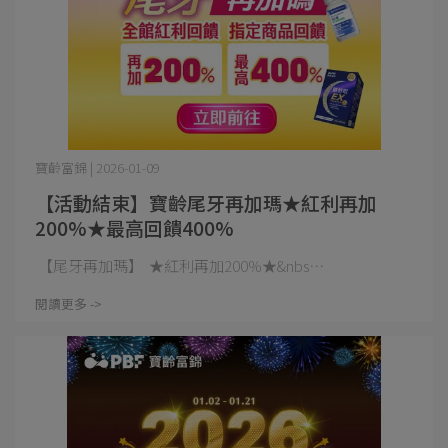
寶齡富錦 | 2026-01-09
【活動結束】寶齡尾牙再加瑪★紅利再加
200%★最高回饋400%
​​​ 【尾牙再加瑪】 ★紅利再加200%★&nbs⋯
閱讀更多 ->