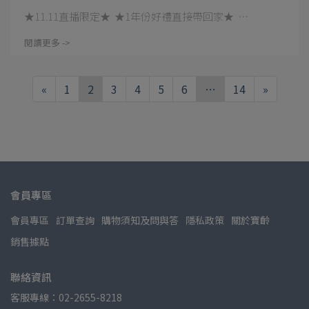
★11.11直播限定★ ★1年份好禮直接帶回家★ ⋯
閱讀更多 ->
«
1
2
3
4
5
6
…
14
»
會員專區
會員專區
訂單查詢
購物須知及問與答
隱私政策
關於寶齡
銷售據點
聯絡資訊
客服專線：02-2655-8218