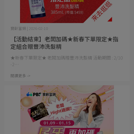
寶齡富錦 | 2026-02-10
【活動結束】老闆加碼★新春下單限定★指
定組合贈豐沛洗髮精
★新春下單限定★ 老闆加碼贈豐沛洗髮精 活動期間 : 2/10
-2⋯
閱讀更多 ->